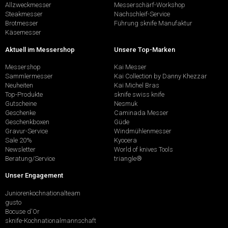
Allzweckmesser
Messerschärf-Workshop
Steakmesser
Nachschleif-Service
Brotmesser
Führung sknife Manufaktur
Käsemesser
Aktuell im Messershop
Unsere Top-Marken
Messershop
Kai Messer
Sammlermesser
Kai Collection by Danny Khezzar
Neuheiten
Kai Michel Bras
Top-Produkte
sknife swiss knife
Gutscheine
Nesmuk
Geschenke
Caminada Messer
Geschenkboxen
Güde
Gravur-Service
Windmühlenmesser
Sale 20%
Kyocera
Newsletter
World of knives Tools
Beratung/Service
triangle®
Unser Engagement
Juniorenkochnationalteam
gusto
Bocuse d'Or
sknife-Kochnationalmannschaft