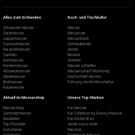
Alles zum Schneiden
Koch- und Tischkultur
Schweizer Messer
Messer
Sackmesser
Messerset
Japanmesser
Messerblock
Damastmesser
Schneidebrett
Keramikmesser
Zester
Santoku
Besteck
Kochmesser
Scheren
Küchenmesser
Messer schleifen
Allzweckmesser
Messerschärf-Workshop
Steakmesser
Nachschleif-Service
Brotmesser
Führung sknife Manufaktur
Käsemesser
Aktuell im Messershop
Unsere Top-Marken
Messershop
Kai Messer
Sammlermesser
Kai Collection by Danny Khezzar
Neuheiten
Kai Michel Bras
Top-Produkte
sknife swiss knife
Gutscheine
Nesmuk
Geschenke
Caminada Messer