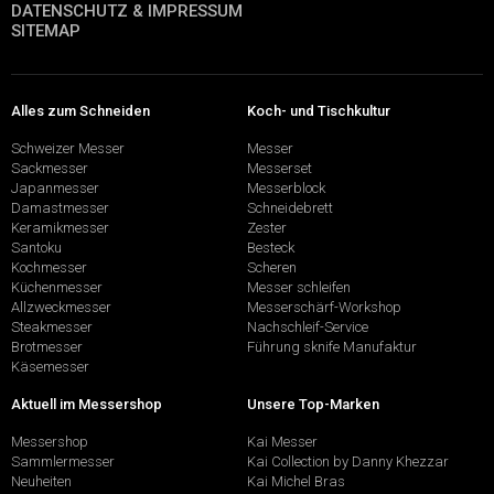
DATENSCHUTZ & IMPRESSUM
SITEMAP
Alles zum Schneiden
Koch- und Tischkultur
Schweizer Messer
Messer
Sackmesser
Messerset
Japanmesser
Messerblock
Damastmesser
Schneidebrett
Keramikmesser
Zester
Santoku
Besteck
Kochmesser
Scheren
Küchenmesser
Messer schleifen
Allzweckmesser
Messerschärf-Workshop
Steakmesser
Nachschleif-Service
Brotmesser
Führung sknife Manufaktur
Käsemesser
Aktuell im Messershop
Unsere Top-Marken
Messershop
Kai Messer
Sammlermesser
Kai Collection by Danny Khezzar
Neuheiten
Kai Michel Bras