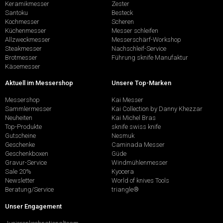
Keramikmesser
Zester
Santoku
Besteck
Kochmesser
Scheren
Küchenmesser
Messer schleifen
Allzweckmesser
Messerschärf-Workshop
Steakmesser
Nachschleif-Service
Brotmesser
Führung sknife Manufaktur
Käsemesser
Aktuell im Messershop
Unsere Top-Marken
Messershop
Kai Messer
Sammlermesser
Kai Collection by Danny Khezzar
Neuheiten
Kai Michel Bras
Top-Produkte
sknife swiss knife
Gutscheine
Nesmuk
Geschenke
Caminada Messer
Geschenkboxen
Güde
Gravur-Service
Windmühlenmesser
Sale 20%
Kyocera
Newsletter
World of knives Tools
Beratung/Service
triangle®
Unser Engagement