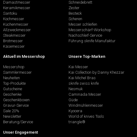
Damastmesser
Schneidebrett
Keramikmesser
Zester
Santoku
Besteck
Kochmesser
Scheren
Küchenmesser
Messer schleifen
Allzweckmesser
Messerschärf-Workshop
Steakmesser
Nachschleif-Service
Brotmesser
Führung sknife Manufaktur
Käsemesser
Aktuell im Messershop
Unsere Top-Marken
Messershop
Kai Messer
Sammlermesser
Kai Collection by Danny Khezzar
Neuheiten
Kai Michel Bras
Top-Produkte
sknife swiss knife
Gutscheine
Nesmuk
Geschenke
Caminada Messer
Geschenkboxen
Güde
Gravur-Service
Windmühlenmesser
Sale 20%
Kyocera
Newsletter
World of knives Tools
Beratung/Service
triangle®
Unser Engagement