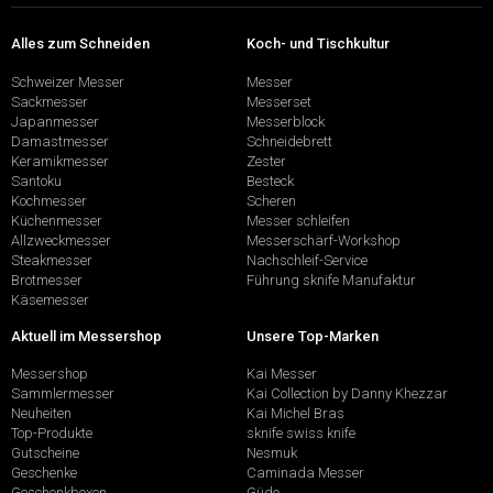
Alles zum Schneiden
Koch- und Tischkultur
Schweizer Messer
Messer
Sackmesser
Messerset
Japanmesser
Messerblock
Damastmesser
Schneidebrett
Keramikmesser
Zester
Santoku
Besteck
Kochmesser
Scheren
Küchenmesser
Messer schleifen
Allzweckmesser
Messerschärf-Workshop
Steakmesser
Nachschleif-Service
Brotmesser
Führung sknife Manufaktur
Käsemesser
Aktuell im Messershop
Unsere Top-Marken
Messershop
Kai Messer
Sammlermesser
Kai Collection by Danny Khezzar
Neuheiten
Kai Michel Bras
Top-Produkte
sknife swiss knife
Gutscheine
Nesmuk
Geschenke
Caminada Messer
Geschenkboxen
Güde