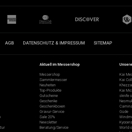
AGB
DATENSCHUTZ & IMPRESSUM
SITEMAP
Aktuell im Messershop
Unsere
Messershop
Kai Me
Sammlermesser
Kai Col
Neuheiten
Khezza
Top-Produkte
Kai Mic
Gutscheine
sknife 
Geschenke
Nesmu
Geschenkboxen
Camina
Gravur-Service
Güde
p
Sale 20%
Windmü
Newsletter
Kyocer
tur
Beratung/Service
World o