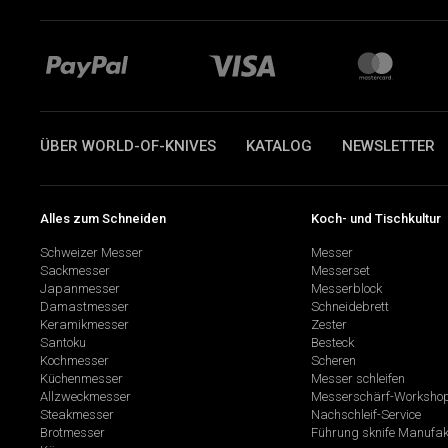
ÜBER WORLD-OF-KNIVES
KATALOG
NEWSLETTER
Alles zum Schneiden
Koch- und Tischkultur
Schweizer Messer
Messer
Sackmesser
Messerset
Japanmesser
Messerblock
Damastmesser
Schneidebrett
Keramikmesser
Zester
Santoku
Besteck
Kochmesser
Scheren
Küchenmesser
Messer schleifen
Allzweckmesser
Messerschärf-Worksho
Steakmesser
Nachschleif-Service
Brotmesser
Führung sknife Manufak