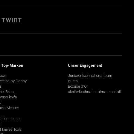
 Top-Marken
Unser Engagement
sser
Juniorenkochnationalteam
lection by Danny
gusto
r
Bocuse d'Or
hel Bras
sknife-Kochnationalmannschaft
swiss knife
k
da Messer
hlenmesser
a
f knives Tools