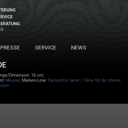
EFERUNG
ERVICE
BERATUNG
55
PRESSE
SERVICE
NEWS
DE
änge/Dimension: 16 cm,
nt:
Messer
, Marken-Linie:
Fasseiche Serie / Série fût de chêne
,
sser