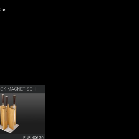
Das
CK MAGNETISCH
EUR 406.30