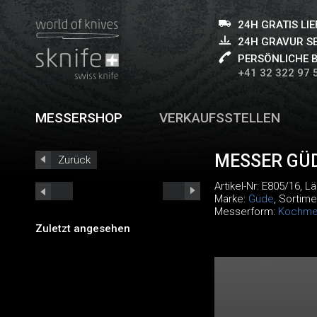
24H GRATIS LI
24H GRAVUR S
PERSÖNLICHE 
+41 32 322 97 
MESSERSHOP
VERKAUFSSTELLEN
MESSER GÜ
Zurück
Artikel-Nr:
E805/16
, L
Marke:
Güde
, Sortime
Messerform:
Kochme
Zuletzt angesehen