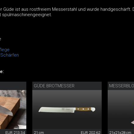
r Güde ist aus rostfreiem Messerstahl und wurde handgeschärft. 
t spülmaschinengeeignet.
e
lege
 Schärfen
e:
GÜDE BROTMESSER
MESSERBLO
EUR 213.34
21 cm
EUR 202.62
21x21x28 cm