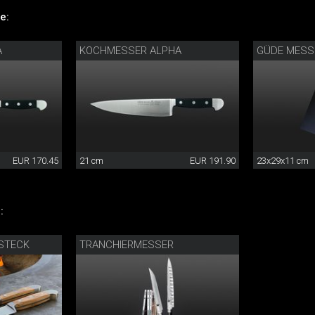
e:
A
KOCHMESSER ALPHA
GÜDE MESS
EUR 170.45
21 cm
EUR 191.90
23x29x11 cm
:
STECK
TRANCHIERMESSER