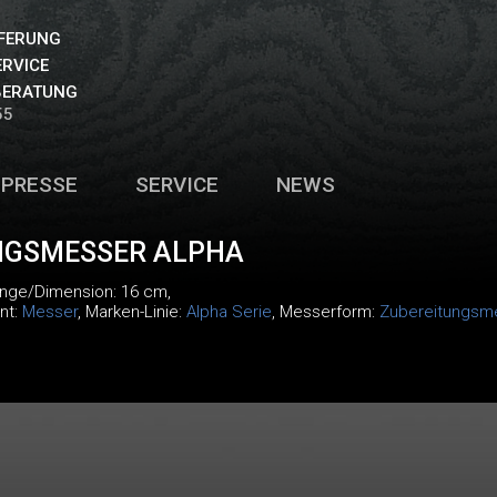
EFERUNG
ERVICE
BERATUNG
55
PRESSE
SERVICE
NEWS
NGSMESSER ALPHA
änge/Dimension: 16 cm,
nt:
Messer
, Marken-Linie:
Alpha Serie
, Messerform:
Zubereitungsm