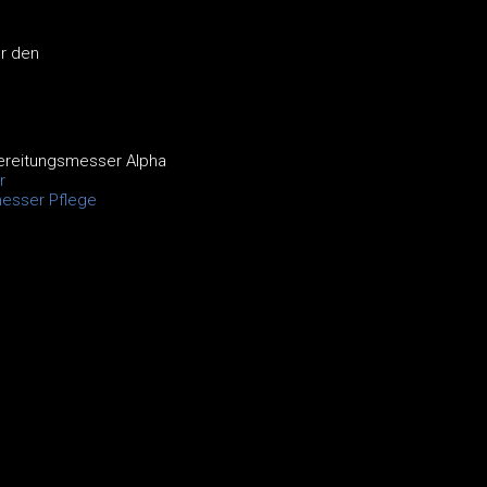
ür den
ereitungsmesser Alpha
r
esser Pflege
s