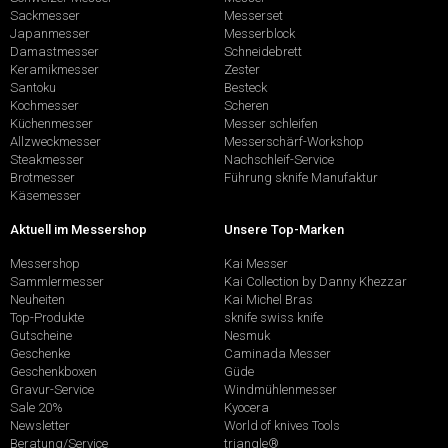
Sackmesser
Messerset
Japanmesser
Messerblock
Damastmesser
Schneidebrett
Keramikmesser
Zester
Santoku
Besteck
Kochmesser
Scheren
Küchenmesser
Messer schleifen
Allzweckmesser
Messerschärf-Workshop
Steakmesser
Nachschleif-Service
Brotmesser
Führung sknife Manufaktur
Käsemesser
Aktuell im Messershop
Unsere Top-Marken
Messershop
Kai Messer
Sammlermesser
Kai Collection by Danny Khezzar
Neuheiten
Kai Michel Bras
Top-Produkte
sknife swiss knife
Gutscheine
Nesmuk
Geschenke
Caminada Messer
Geschenkboxen
Güde
Gravur-Service
Windmühlenmesser
Sale 20%
Kyocera
Newsletter
World of knives Tools
Beratung/Service
triangle®