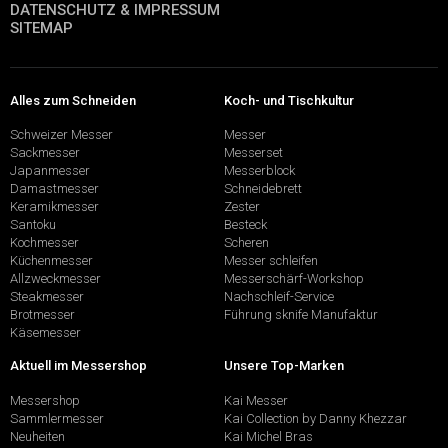
DATENSCHUTZ & IMPRESSUM
SITEMAP
Alles zum Schneiden
Koch- und Tischkultur
Schweizer Messer
Messer
Sackmesser
Messerset
Japanmesser
Messerblock
Damastmesser
Schneidebrett
Keramikmesser
Zester
Santoku
Besteck
Kochmesser
Scheren
Küchenmesser
Messer schleifen
Allzweckmesser
Messerschärf-Workshop
Steakmesser
Nachschleif-Service
Brotmesser
Führung sknife Manufaktur
Käsemesser
Aktuell im Messershop
Unsere Top-Marken
Messershop
Kai Messer
Sammlermesser
Kai Collection by Danny Khezzar
Neuheiten
Kai Michel Bras