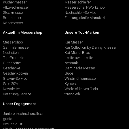
Küchenmesser
Messer schleifen
Allzweckmesser
Messerschärf-Workshop
Steakmesser
Nachschleif-Service
Brotmesser
Führung sknife Manufaktur
Käsemesser
Aktuell im Messershop
Unsere Top-Marken
Messershop
Kai Messer
Sammlermesser
Kai Collection by Danny Khezzar
Neuheiten
Kai Michel Bras
Top-Produkte
sknife swiss knife
Gutscheine
Nesmuk
Geschenke
Caminada Messer
Geschenkboxen
Güde
Gravur-Service
Windmühlenmesser
Sale 20%
Kyocera
Newsletter
World of knives Tools
Beratung/Service
triangle®
Unser Engagement
Juniorenkochnationalteam
gusto
Bocuse d'Or