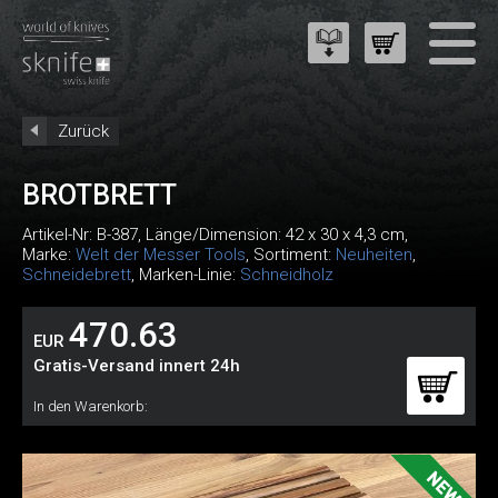
Zurück
BROTBRETT
Artikel-Nr:
B-387
, Länge/Dimension: 42 x 30 x 4,3 cm,
Marke:
Welt der Messer Tools
, Sortiment:
Neuheiten
,
Schneidebrett
, Marken-Linie:
Schneidholz
470.63
EUR
Gratis-Versand innert 24h
In den Warenkorb: