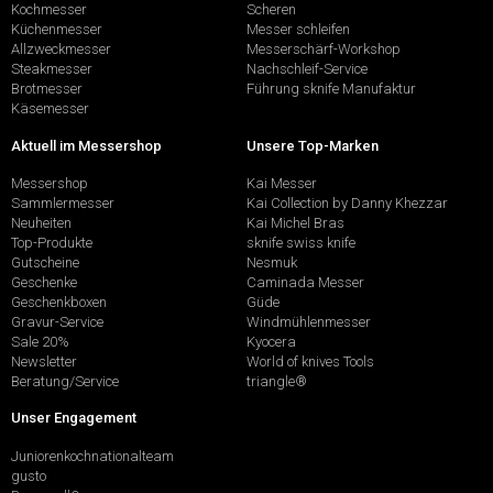
Kochmesser
Scheren
Küchenmesser
Messer schleifen
Allzweckmesser
Messerschärf-Workshop
Steakmesser
Nachschleif-Service
Brotmesser
Führung sknife Manufaktur
Käsemesser
Aktuell im Messershop
Unsere Top-Marken
Messershop
Kai Messer
Sammlermesser
Kai Collection by Danny Khezzar
Neuheiten
Kai Michel Bras
Top-Produkte
sknife swiss knife
Gutscheine
Nesmuk
Geschenke
Caminada Messer
Geschenkboxen
Güde
Gravur-Service
Windmühlenmesser
Sale 20%
Kyocera
Newsletter
World of knives Tools
Beratung/Service
triangle®
Unser Engagement
Juniorenkochnationalteam
gusto