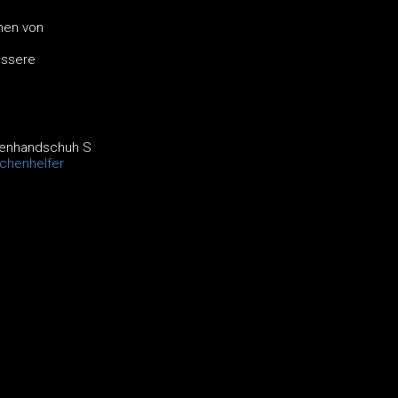
nen von
össere
tenhandschuh S
chenhelfer