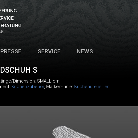
EFERUNG
ERVICE
BERATUNG
55
PRESSE
SERVICE
NEWS
DSCHUH S
 Länge/Dimension: SMALL cm,
iment:
Küchenzubehör
, Marken-Linie:
Küchenutensilien