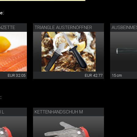
e:
NZETTE
TRIANGLE AUSTERNÖFFNER
AUSBEINME
EUR 32.05
EUR 42.77
15 cm
:
 L
KETTENHANDSCHUH M