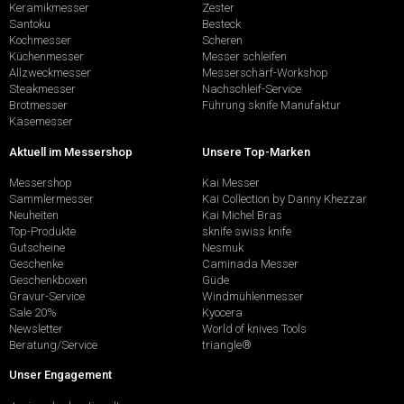
Keramikmesser
Zester
Santoku
Besteck
Kochmesser
Scheren
Küchenmesser
Messer schleifen
Allzweckmesser
Messerschärf-Workshop
Steakmesser
Nachschleif-Service
Brotmesser
Führung sknife Manufaktur
Käsemesser
Aktuell im Messershop
Unsere Top-Marken
Messershop
Kai Messer
Sammlermesser
Kai Collection by Danny Khezzar
Neuheiten
Kai Michel Bras
Top-Produkte
sknife swiss knife
Gutscheine
Nesmuk
Geschenke
Caminada Messer
Geschenkboxen
Güde
Gravur-Service
Windmühlenmesser
Sale 20%
Kyocera
Newsletter
World of knives Tools
Beratung/Service
triangle®
Unser Engagement