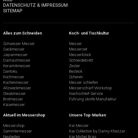
DATENSCHUTZ & IMPRESSUM
SITEMAP
Alles zum Schneiden
Koch- und Tischkultur
Schweizer Messer
Messer
Sackmesser
Messerset
Japanmesser
Messerblock
Damastmesser
Schneidebrett
Keramikmesser
Zester
Santoku
Besteck
Kochmesser
Scheren
Küchenmesser
Messer schleifen
Allzweckmesser
Messerschärf-Workshop
Steakmesser
Nachschleif-Service
Brotmesser
Führung sknife Manufaktur
Käsemesser
Aktuell im Messershop
Unsere Top-Marken
Messershop
Kai Messer
Sammlermesser
Kai Collection by Danny Khezzar
Neuheiten
Kai Michel Bras