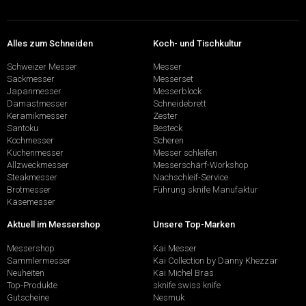
Alles zum Schneiden
Koch- und Tischkultur
Schweizer Messer
Messer
Sackmesser
Messerset
Japanmesser
Messerblock
Damastmesser
Schneidebrett
Keramikmesser
Zester
Santoku
Besteck
Kochmesser
Scheren
Küchenmesser
Messer schleifen
Allzweckmesser
Messerschärf-Workshop
Steakmesser
Nachschleif-Service
Brotmesser
Führung sknife Manufaktur
Käsemesser
Aktuell im Messershop
Unsere Top-Marken
Messershop
Kai Messer
Sammlermesser
Kai Collection by Danny Khezzar
Neuheiten
Kai Michel Bras
Top-Produkte
sknife swiss knife
Gutscheine
Nesmuk