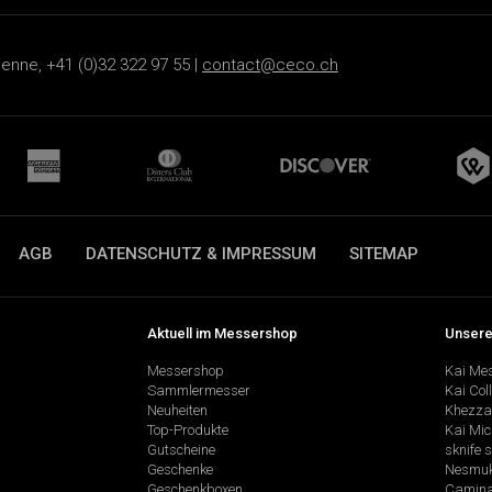
ienne, +41 (0)32 322 97 55 |
contact@ceco.ch
AGB
DATENSCHUTZ & IMPRESSUM
SITEMAP
Aktuell im Messershop
Unsere
Messershop
Kai Me
Sammlermesser
Kai Col
Neuheiten
Khezza
Top-Produkte
Kai Mic
Gutscheine
sknife 
Geschenke
Nesmu
Geschenkboxen
Camina