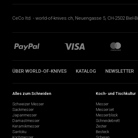
CeCo ltd. - world-of-knives.ch, Neuengasse 5, CH-2502 Biel-B
ÜBER WORLD-OF-KNIVES
KATALOG
NEWSLETTER
Alles zum Schneiden
Koch- und Tischkultur
Schweizer Messer
Messer
Sackmesser
Messerset
Japanmesser
Messerblock
Damastmesser
Schneidebrett
Keramikmesser
Zester
Santoku
Besteck
Kochmesser
Scheren