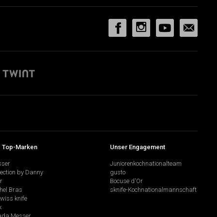
 Top-Marken
Unser Engagement
sser
Juniorenkochnationalteam
lection by Danny
gusto
r
Bocuse d'Or
hel Bras
sknife-Kochnationalmannschaft
swiss knife
k
da Messer