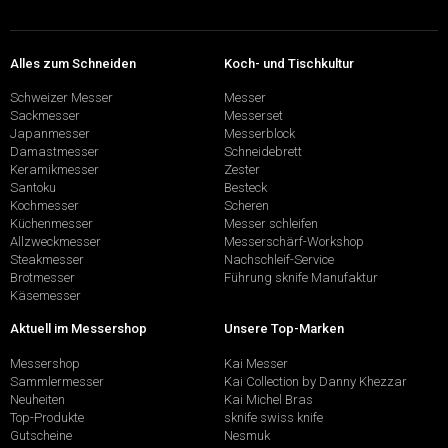
Alles zum Schneiden
Koch- und Tischkultur
Schweizer Messer
Messer
Sackmesser
Messerset
Japanmesser
Messerblock
Damastmesser
Schneidebrett
Keramikmesser
Zester
Santoku
Besteck
Kochmesser
Scheren
Küchenmesser
Messer schleifen
Allzweckmesser
Messerschärf-Workshop
Steakmesser
Nachschleif-Service
Brotmesser
Führung sknife Manufaktur
Käsemesser
Aktuell im Messershop
Unsere Top-Marken
Messershop
Kai Messer
Sammlermesser
Kai Collection by Danny Khezzar
Neuheiten
Kai Michel Bras
Top-Produkte
sknife swiss knife
Gutscheine
Nesmuk