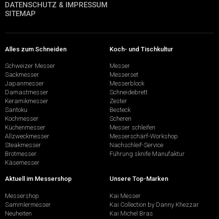
DATENSCHUTZ & IMPRESSUM
SITEMAP
Alles zum Schneiden
Koch- und Tischkultur
Schweizer Messer
Messer
Sackmesser
Messerset
Japanmesser
Messerblock
Damastmesser
Schneidebrett
Keramikmesser
Zester
Santoku
Besteck
Kochmesser
Scheren
Küchenmesser
Messer schleifen
Allzweckmesser
Messerschärf-Workshop
Steakmesser
Nachschleif-Service
Brotmesser
Führung sknife Manufaktur
Käsemesser
Aktuell im Messershop
Unsere Top-Marken
Messershop
Kai Messer
Sammlermesser
Kai Collection by Danny Khezzar
Neuheiten
Kai Michel Bras