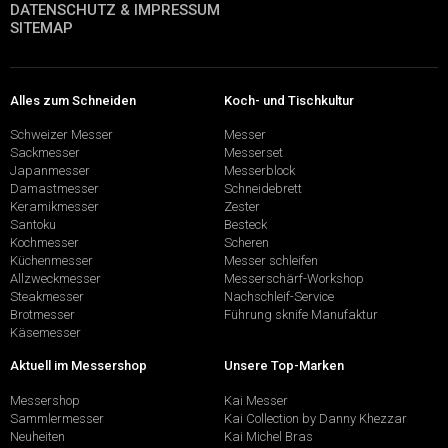
DATENSCHUTZ & IMPRESSUM
SITEMAP
Alles zum Schneiden
Koch- und Tischkultur
Schweizer Messer
Messer
Sackmesser
Messerset
Japanmesser
Messerblock
Damastmesser
Schneidebrett
Keramikmesser
Zester
Santoku
Besteck
Kochmesser
Scheren
Küchenmesser
Messer schleifen
Allzweckmesser
Messerschärf-Workshop
Steakmesser
Nachschleif-Service
Brotmesser
Führung sknife Manufaktur
Käsemesser
Aktuell im Messershop
Unsere Top-Marken
Messershop
Kai Messer
Sammlermesser
Kai Collection by Danny Khezzar
Neuheiten
Kai Michel Bras