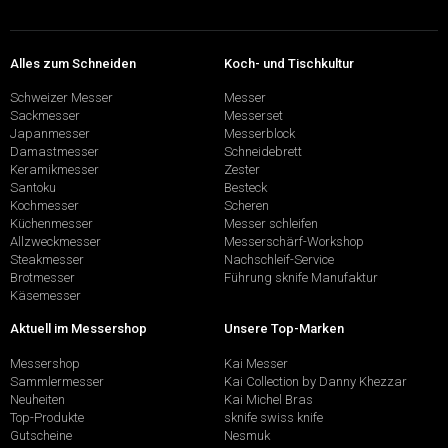
Alles zum Schneiden
Koch- und Tischkultur
Schweizer Messer
Messer
Sackmesser
Messerset
Japanmesser
Messerblock
Damastmesser
Schneidebrett
Keramikmesser
Zester
Santoku
Besteck
Kochmesser
Scheren
Küchenmesser
Messer schleifen
Allzweckmesser
Messerschärf-Workshop
Steakmesser
Nachschleif-Service
Brotmesser
Führung sknife Manufaktur
Käsemesser
Aktuell im Messershop
Unsere Top-Marken
Messershop
Kai Messer
Sammlermesser
Kai Collection by Danny Khezzar
Neuheiten
Kai Michel Bras
Top-Produkte
sknife swiss knife
Gutscheine
Nesmuk