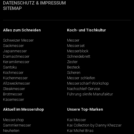
DATENSCHUTZ & IMPRESSUM
SITEMAP
Alles zum Schneiden
Koch- und Tischkultur
Schweizer Messer
Messer
Sackmesser
Messerset
Japanmesser
Messerblock
Damastmesser
Schneidebrett
Keramikmesser
Zester
Santoku
Besteck
Kochmesser
Scheren
Küchenmesser
Messer schleifen
Allzweckmesser
Messerschärf-Workshop
Steakmesser
Nachschleif-Service
Brotmesser
Führung sknife Manufaktur
Käsemesser
Aktuell im Messershop
Unsere Top-Marken
Messershop
Kai Messer
Sammlermesser
Kai Collection by Danny Khezzar
Neuheiten
Kai Michel Bras