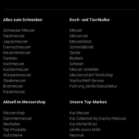
Alles zum Schneiden
Koch- und Tischkultur
Schweizer Messer
Messer
Sackmesser
Messerset
Japanmesser
Messerblock
Damastmesser
Schneidebrett
Keramikmesser
Zester
Santoku
Besteck
Kochmesser
Scheren
Küchenmesser
Messer schleifen
Allzweckmesser
Messerschärf-Workshop
Steakmesser
Nachschleif-Service
Brotmesser
Führung sknife Manufaktur
Käsemesser
Aktuell im Messershop
Unsere Top-Marken
Messershop
Kai Messer
Sammlermesser
Kai Collection by Danny Khezzar
Neuheiten
Kai Michel Bras
Top-Produkte
sknife swiss knife
Gutscheine
Nesmuk