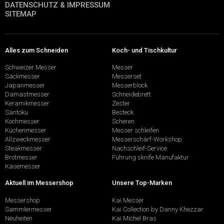
DATENSCHUTZ & IMPRESSUM
SITEMAP
Alles zum Schneiden
Koch- und Tischkultur
Schweizer Messer
Messer
Sackmesser
Messerset
Japanmesser
Messerblock
Damastmesser
Schneidebrett
Keramikmesser
Zester
Santoku
Besteck
Kochmesser
Scheren
Küchenmesser
Messer schleifen
Allzweckmesser
Messerschärf-Workshop
Steakmesser
Nachschleif-Service
Brotmesser
Führung sknife Manufaktur
Käsemesser
Aktuell im Messershop
Unsere Top-Marken
Messershop
Kai Messer
Sammlermesser
Kai Collection by Danny Khezzar
Neuheiten
Kai Michel Bras