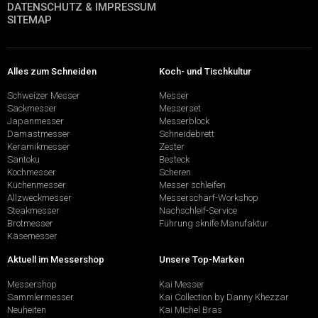
DATENSCHUTZ & IMPRESSUM
SITEMAP
Alles zum Schneiden
Koch- und Tischkultur
Schweizer Messer
Messer
Sackmesser
Messerset
Japanmesser
Messerblock
Damastmesser
Schneidebrett
Keramikmesser
Zester
Santoku
Besteck
Kochmesser
Scheren
Küchenmesser
Messer schleifen
Allzweckmesser
Messerschärf-Workshop
Steakmesser
Nachschleif-Service
Brotmesser
Führung sknife Manufaktur
Käsemesser
Aktuell im Messershop
Unsere Top-Marken
Messershop
Kai Messer
Sammlermesser
Kai Collection by Danny Khezzar
Neuheiten
Kai Michel Bras