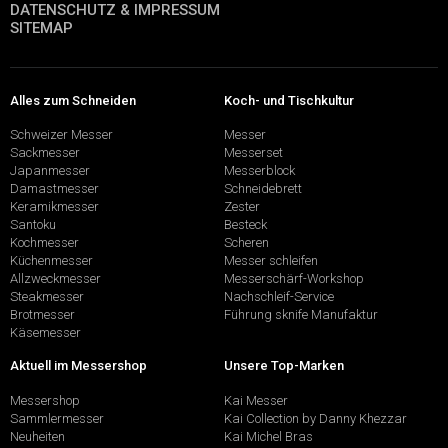
DATENSCHUTZ & IMPRESSUM
SITEMAP
Alles zum Schneiden
Koch- und Tischkultur
Schweizer Messer
Messer
Sackmesser
Messerset
Japanmesser
Messerblock
Damastmesser
Schneidebrett
Keramikmesser
Zester
Santoku
Besteck
Kochmesser
Scheren
Küchenmesser
Messer schleifen
Allzweckmesser
Messerschärf-Workshop
Steakmesser
Nachschleif-Service
Brotmesser
Führung sknife Manufaktur
Käsemesser
Aktuell im Messershop
Unsere Top-Marken
Messershop
Kai Messer
Sammlermesser
Kai Collection by Danny Khezzar
Neuheiten
Kai Michel Bras