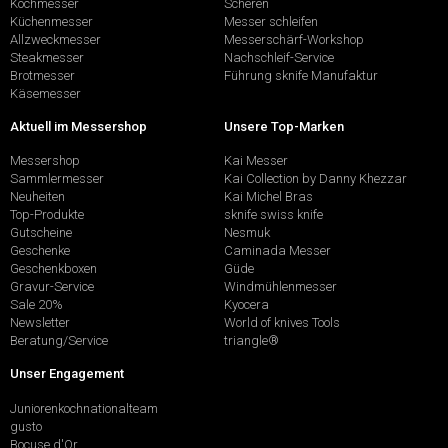
Kochmesser
Scheren
Küchenmesser
Messer schleifen
Allzweckmesser
Messerschärf-Workshop
Steakmesser
Nachschleif-Service
Brotmesser
Führung sknife Manufaktur
Käsemesser
Aktuell im Messershop
Unsere Top-Marken
Messershop
Kai Messer
Sammlermesser
Kai Collection by Danny Khezzar
Neuheiten
Kai Michel Bras
Top-Produkte
sknife swiss knife
Gutscheine
Nesmuk
Geschenke
Caminada Messer
Geschenkboxen
Güde
Gravur-Service
Windmühlenmesser
Sale 20%
Kyocera
Newsletter
World of knives Tools
Beratung/Service
triangle®
Unser Engagement
Juniorenkochnationalteam
gusto
Bocuse d'Or