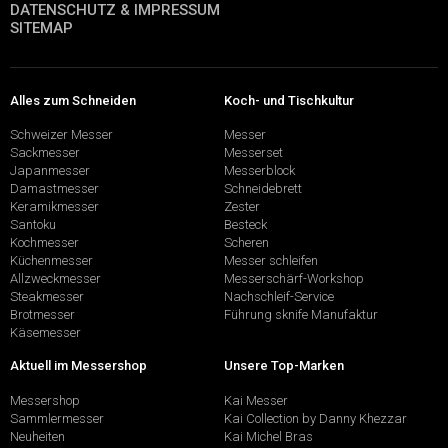
DATENSCHUTZ & IMPRESSUM
SITEMAP
Alles zum Schneiden
Koch- und Tischkultur
Schweizer Messer
Messer
Sackmesser
Messerset
Japanmesser
Messerblock
Damastmesser
Schneidebrett
Keramikmesser
Zester
Santoku
Besteck
Kochmesser
Scheren
Küchenmesser
Messer schleifen
Allzweckmesser
Messerschärf-Workshop
Steakmesser
Nachschleif-Service
Brotmesser
Führung sknife Manufaktur
Käsemesser
Aktuell im Messershop
Unsere Top-Marken
Messershop
Kai Messer
Sammlermesser
Kai Collection by Danny Khezzar
Neuheiten
Kai Michel Bras