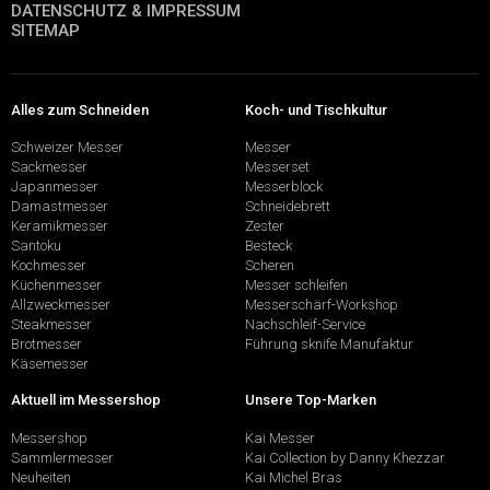
DATENSCHUTZ & IMPRESSUM
SITEMAP
Alles zum Schneiden
Koch- und Tischkultur
Schweizer Messer
Messer
Sackmesser
Messerset
Japanmesser
Messerblock
Damastmesser
Schneidebrett
Keramikmesser
Zester
Santoku
Besteck
Kochmesser
Scheren
Küchenmesser
Messer schleifen
Allzweckmesser
Messerschärf-Workshop
Steakmesser
Nachschleif-Service
Brotmesser
Führung sknife Manufaktur
Käsemesser
Aktuell im Messershop
Unsere Top-Marken
Messershop
Kai Messer
Sammlermesser
Kai Collection by Danny Khezzar
Neuheiten
Kai Michel Bras