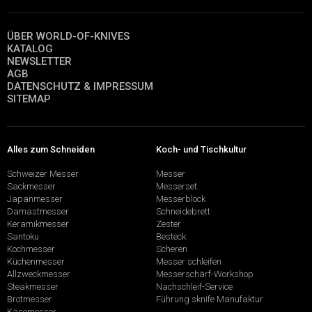
ÜBER WORLD-OF-KNIVES
KATALOG
NEWSLETTER
AGB
DATENSCHUTZ & IMPRESSUM
SITEMAP
Alles zum Schneiden
Koch- und Tischkultur
Schweizer Messer
Messer
Sackmesser
Messerset
Japanmesser
Messerblock
Damastmesser
Schneidebrett
Keramikmesser
Zester
Santoku
Besteck
Kochmesser
Scheren
Küchenmesser
Messer schleifen
Allzweckmesser
Messerschärf-Workshop
Steakmesser
Nachschleif-Service
Brotmesser
Führung sknife Manufaktur
Käsemesser