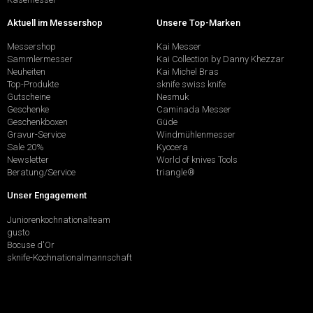
Aktuell im Messershop
Unsere Top-Marken
Messershop
Kai Messer
Sammlermesser
Kai Collection by Danny Khezzar
Neuheiten
Kai Michel Bras
Top-Produkte
sknife swiss knife
Gutscheine
Nesmuk
Geschenke
Caminada Messer
Geschenkboxen
Güde
Gravur-Service
Windmühlenmesser
Sale 20%
Kyocera
Newsletter
World of knives Tools
Beratung/Service
triangle®
Unser Engagement
Juniorenkochnationalteam
gusto
Bocuse d'Or
sknife-Kochnationalmannschaft