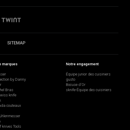
SITEMAP
p marques
Notre engagement
sser
Équipe junior des cuisiniers
lection by Danny
gusto
r
Bocuse d'Or
hel Bras
sknife-Équipe des cuisiniers
swiss knife
k
da couteaux
hlenmesser
a
f knives Tools