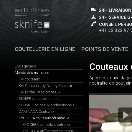
24H LIVRAISON
24H SERVICE 
CONSEIL PERS
+41 32 322 97 
COUTELLERIE EN LIGNE
POINTS DE VENTE
Couteaux 
Engagement
Monde des marques
Apprenez davantage s
KAI couteaux
neutralité de goût ain
KAI Collection by Danny Khezzar
KAI Michel Bras couteaux
SKNIFE couteaux suisses
NESMUK couteaux professionnels
CAMINADA Couteaux
KYOCERA couteaux céramique
KYOCERA conseils d'entretien
KYOCERA affûter des couteaux