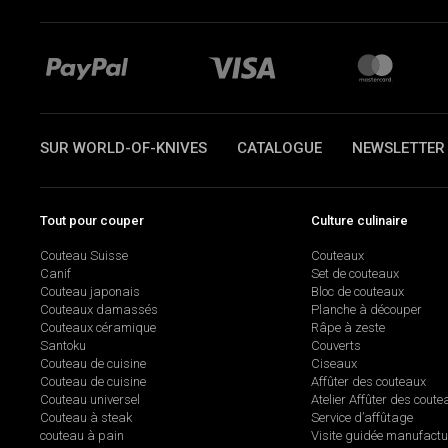
SUR WORLD-OF-KNIVES
CATALOGUE
NEWSLETTER
Tout pour couper
Culture culinaire
Couteau Suisse
Couteaux
Canif
Set de couteaux
Couteau japonais
Bloc de couteaux
Couteaux damassés
Planche à découper
Couteaux céramique
Râpe à zeste
Santoku
Couverts
Couteau de cuisine
Ciseaux
Couteau de cuisine
Affûter des couteaux
Couteau universel
Atelier Affûter des coute
Couteau à steak
Service d’affûtage
couteau à pain
Visite guidée manufactu