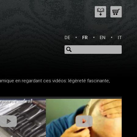
DE
FR
EN
IT
mique en regardant ces vidéos: légèreté fascinante,