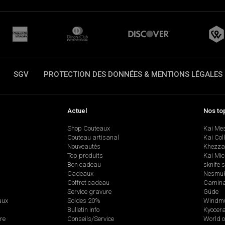
SGV
PROTECTION DES DONNÉES & MENTIONS LÉGALES
Actuel
Nos to
Shop Couteaux
Kai Me
Couteau artisanal
Kai Col
Nouveautés
Khezza
Top produits
Kai Mic
Bon cadeau
sknife 
Cadeaux
Nesmu
Coffret cadeau
Camina
Service gravure
Güde
aux
Soldes 20%
Windmü
Bulletin info
Kyocer
re
Conseils/Service
World o