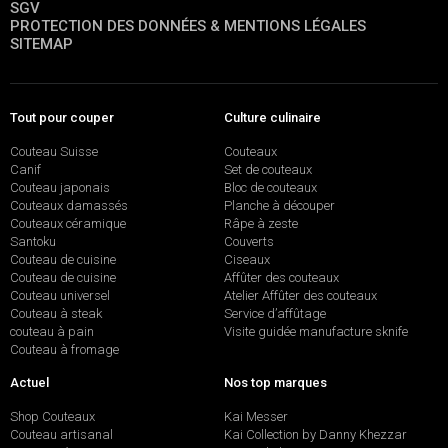
SGV
PROTECTION DES DONNÉES & MENTIONS LÉGALES
SITEMAP
Tout pour couper
Culture culinaire
Couteau Suisse
Couteaux
Canif
Set de couteaux
Couteau japonais
Bloc de couteaux
Couteaux damassés
Planche à découper
Couteaux céramique
Râpe à zeste
Santoku
Couverts
Couteau de cuisine
Ciseaux
Couteau de cuisine
Affûter des couteaux
Couteau universel
Atelier Affûter des couteaux
Couteau à steak
Service d’affûtage
couteau à pain
Visite guidée manufacture sknife
Couteau à fromage
Actuel
Nos top marques
Shop Couteaux
Kai Messer
Couteau artisanal
Kai Collection by Danny Khezzar