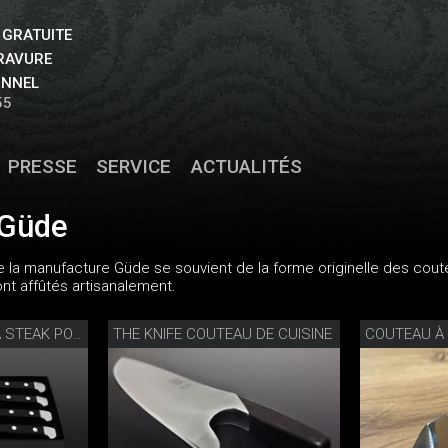
 GRATUITE
GRAVURE
ONNEL
55
PRESSE
SERVICE
ACTUALITÉS
 Güde
 la manufacture Güde se souvient de la forme originelle des coutea
nt affûtés artisanalement.
THE KNIFE COUTEAU DE CUISINE
COUTEAU À 
SET DE COUTEAUX À STEAK PORTERHOUSE