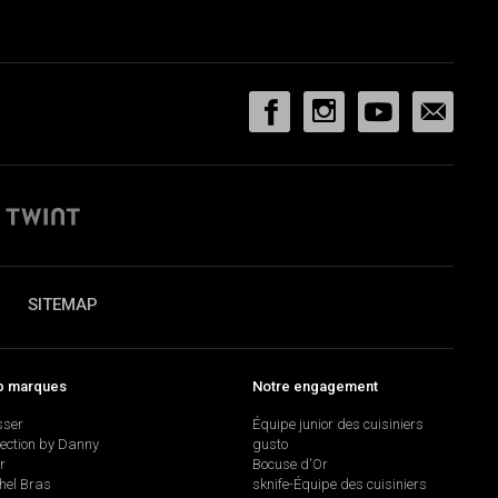
SITEMAP
p marques
Notre engagement
sser
Équipe junior des cuisiniers
lection by Danny
gusto
r
Bocuse d'Or
hel Bras
sknife-Équipe des cuisiniers