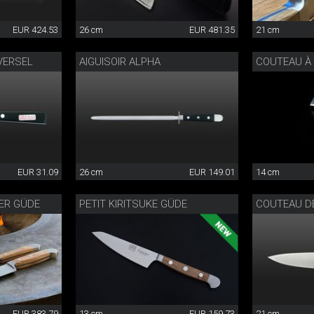
EUR 424.53
26 cm
EUR 481.35
21 cm
VERSEL
AIGUISOIR ALPHA
EUR 31.09
26 cm
EUR 149.01
14 cm
ER GÜDE
PETIT KIRITSUKE GÜDE
COUTEAU DE
EUR 383.79
13 cm
EUR 159.73
21 cm