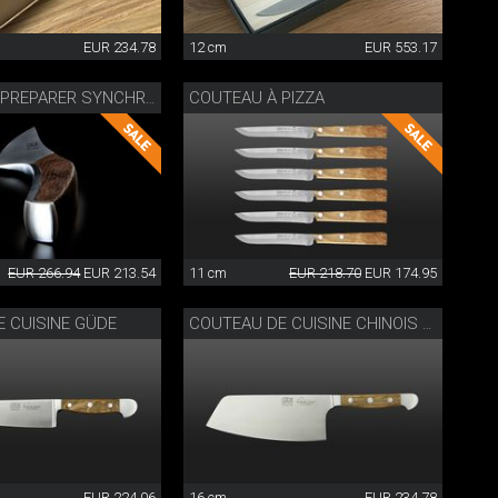
EUR 234.78
12 cm
EUR 553.17
COUTEAU À PIZZA
COUTEAU À PREPARER SYNCHROS
EUR 266.94
EUR 213.54
11 cm
EUR 218.70
EUR 174.95
 CUISINE GÜDE
COUTEAU DE CUISINE CHINOIS GÜDE
EUR 224.06
16 cm
EUR 234.78