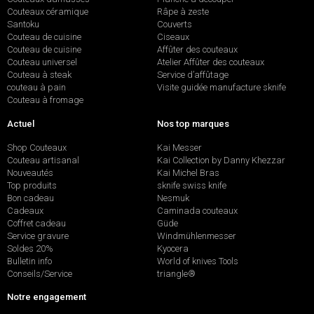
Couteaux céramique
Râpe à zeste
Santoku
Couverts
Couteau de cuisine
Ciseaux
Couteau de cuisine
Affûter des couteaux
Couteau universel
Atelier Affûter des couteaux
Couteau à steak
Service d’affûtage
couteau à pain
Visite guidée manufacture sknife
Couteau à fromage
Actuel
Nos top marques
Shop Couteaux
Kai Messer
Couteau artisanal
Kai Collection by Danny Khezzar
Nouveautés
Kai Michel Bras
Top produits
sknife swiss knife
Bon cadeau
Nesmuk
Cadeaux
Caminada couteaux
Coffret cadeau
Güde
Service gravure
Windmühlenmesser
Soldes 20%
Kyocera
Bulletin info
World of knives Tools
Conseils/Service
triangle®
Notre engagement