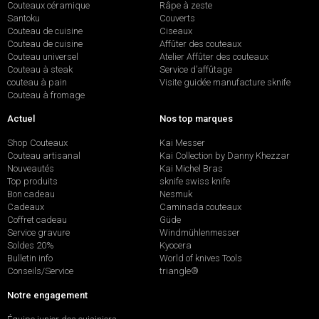
Couteaux céramique
Râpe à zeste
Santoku
Couverts
Couteau de cuisine
Ciseaux
Couteau de cuisine
Affûter des couteaux
Couteau universel
Atelier Affûter des couteaux
Couteau à steak
Service d’affûtage
couteau à pain
Visite guidée manufacture sknife
Couteau à fromage
Actuel
Nos top marques
Shop Couteaux
Kai Messer
Couteau artisanal
Kai Collection by Danny Khezzar
Nouveautés
Kai Michel Bras
Top produits
sknife swiss knife
Bon cadeau
Nesmuk
Cadeaux
Caminada couteaux
Coffret cadeau
Güde
Service gravure
Windmühlenmesser
Soldes 20%
Kyocera
Bulletin info
World of knives Tools
Conseils/Service
triangle®
Notre engagement