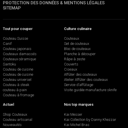
PROTECTION DES DONNÉES & MENTIONS LÉGALES
SITEMAP
Tout pour couper
Culture culinaire
Couteau Suisse
Couteaux
Canif
Set de couteaux
Couteau japonais
Bloc de couteaux
Couteaux damassés
Planche à découper
Couteaux céramique
Râpe à zeste
Santoku
Couverts
Couteau de cuisine
Ciseaux
Couteau de cuisine
Affûter des couteaux
Couteau universel
Atelier Affûter des couteaux
Couteau à steak
Service d’affûtage
couteau à pain
Visite guidée manufacture sknife
Couteau à fromage
Actuel
Nos top marques
Shop Couteaux
Kai Messer
Couteau artisanal
Kai Collection by Danny Khezzar
Nouveautés
Kai Michel Bras