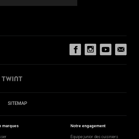
SITEMAP
p marques
Notre engagement
sser
Équipe junior des cuisiniers