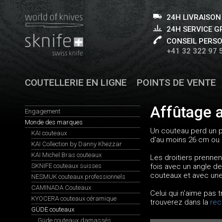
24H LIVRAISON
24H SERVICE 
CONSEIL PERS
+41 32 322 97 
COUTELLERIE EN LIGNE
POINTS DE VENTE
Affûtage a
Engagement
Monde des marques
Un couteau perd un p
KAI couteaux
d'au moins 26 cm ou 
KAI Collection by Danny Khezzar
KAI Michel Bras couteaux
Les droitiers prennent
SKNIFE couteaux suisses
fois avec un angle de
couteaux et avec une 
NESMUK couteaux professionnels
CAMINADA Couteaux
Celui qui n'aime pas 
KYOCERA couteaux céramique
trouverez dans la
rec
GÜDE couteaux
Güde couteaux damassés