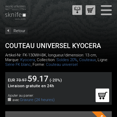
Retour
COUTEAU UNIVERSEL KYOCERA
Artikel-Nr:
FK-130WH-BK
, longueur/dimension: 13 cm,
Marque:
Kyocera
, Collection:
Soldes 20%
,
Couteaux
, Ligne:
Série FK blanc
, Forme:
Couteau universel
59.17
EUR
73.97
(-20%)
Livraison gratuite en 24h
Ajouter au panier:
Gravure (24 heures)
avec