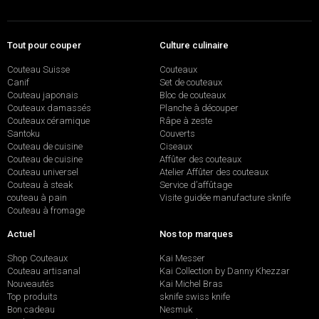
Tout pour couper
Culture culinaire
Couteau Suisse
Couteaux
Canif
Set de couteaux
Couteau japonais
Bloc de couteaux
Couteaux damassés
Planche à découper
Couteaux céramique
Râpe à zeste
Santoku
Couverts
Couteau de cuisine
Ciseaux
Couteau de cuisine
Affûter des couteaux
Couteau universel
Atelier Affûter des couteaux
Couteau à steak
Service d’affûtage
couteau à pain
Visite guidée manufacture sknife
Couteau à fromage
Actuel
Nos top marques
Shop Couteaux
Kai Messer
Couteau artisanal
Kai Collection by Danny Khezzar
Nouveautés
Kai Michel Bras
Top produits
sknife swiss knife
Bon cadeau
Nesmuk