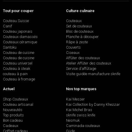
Tout pour couper
Culture culinaire
Couteau Suisse
Couteaux
Canif
Set de couteaux
Couteau japonais
Bloc de couteaux
Couteaux damassés
Planche à découper
Couteaux céramique
Râpe à zeste
Santoku
Couverts
Couteau de cuisine
Ciseaux
Couteau de cuisine
Affûter des couteaux
Couteau universel
Atelier Affûter des couteaux
Couteau à steak
Service d’affûtage
couteau à pain
Visite guidée manufacture sknife
Couteau à fromage
Actuel
Nos top marques
Shop Couteaux
Kai Messer
Couteau artisanal
Kai Collection by Danny Khezzar
Nouveautés
Kai Michel Bras
Top produits
sknife swiss knife
Bon cadeau
Nesmuk
Cadeaux
Caminada couteaux
Coffret cadeau
Güde