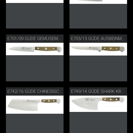
E701/09 GÜDE GEMÜSEMESSER FASSEICHE
E703/13 GÜDE AUSBEINMESSER FASSEICHE
E742/16 GÜDE CHINESISCHES KOCHMESSER FASSEICHE
E749/14 GÜDE SHARK KRÄUTERMESSER FASSEICHE