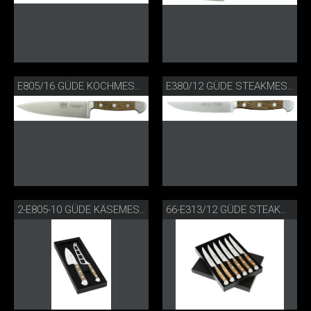
E805/16 GÜDE KOCHMESSER FASSEICHE
E380/12 GÜDE STEAKMESSER PORTERHOUSE
2-E805-10 GÜDE KÄSEMESSERSET FASSEICHE
66-E313/12 GÜDE STEAKMESSERSET FASSEICHE