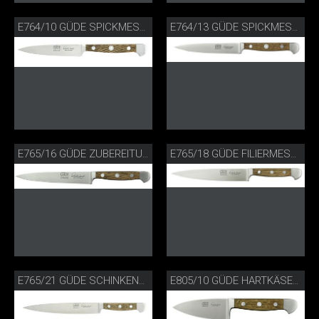
E764/10 GÜDE SPICKMESSER FASSEICHE
E764/13 GÜDE SPICKMESSER FASSEICHE
E765/16 GÜDE ZUBEREITUNGSMESSER
E765/18 GÜDE FILIERMESSER FLEXIBEL FASSEICHE
E765/21 GÜDE SCHINKENMESSER FASSEICHE
E805/10 GÜDE HARTKÄSEMESSER FASSEICHE