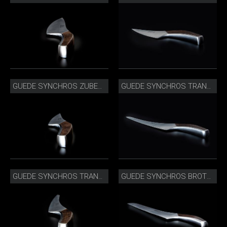
GUEDE SYNCHROS ZUBEREITUNGSMESSER_S805-14.JPG
GUEDE SYNCHROS TRANCHIERMESSER_S765-26_SEITLICH.JPG
GUEDE SYNCHROS TRANCHIERMESSER_S765-26.JPG
GUEDE SYNCHROS BROTMESSER_S431-32_SEITLICH.JPG