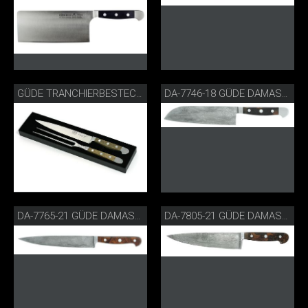
GÜDE TRANCHIERBESTECK FASSEICHE
DA-7746-18 GÜDE DAMASTSTAHL SANTOKU
DA-7765-21 GÜDE DAMASTSTAHL SCHINKENMESSER
DA-7805-21 GÜDE DAMASTSTAHL KOCHMESSER