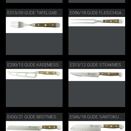
E013/09 GÜDE TAFELGABEL FASSEICHE
E096/18 GÜDE FLEISCHGABEL FASSEICHE
E290/15 GÜDE KÄSEMESSER FASSEICHE
E313/12 GÜDE STEAKMESSER FASSEICHE
E430/21 GÜDE BROTMESSER FASSEICHE
E546/18 GÜDE SANTOKU MIT KULLEN FASSEICHE