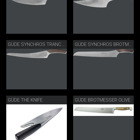
GÜDE SYNCHROS TRANCHIERMESSER S765-26
GÜDE SYNCHROS BROTMESSER S431-32
GÜDE THE KNIFE
GÜDE BROTMESSER OLIVE