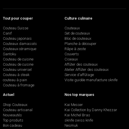
Tout pour couper
Culture culinaire
Couteau Suisse
Couteaux
Canif
Set de couteaux
Couteau japonais
Bloc de couteaux
Couteaux damassés
Planche à découper
Couteaux céramique
Râpe à zeste
Santoku
Couverts
Couteau de cuisine
Ciseaux
Couteau de cuisine
Affûter des couteaux
Couteau universel
Atelier Affûter des couteaux
Couteau à steak
Service d’affûtage
couteau à pain
Visite guidée manufacture sknife
Couteau à fromage
Actuel
Nos top marques
Shop Couteaux
Kai Messer
Couteau artisanal
Kai Collection by Danny Khezzar
Nouveautés
Kai Michel Bras
Top produits
sknife swiss knife
Bon cadeau
Nesmuk