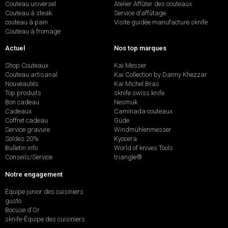
Couteau universel
Atelier Affûter des couteaux
Couteau à steak
Service d’affûtage
couteau à pain
Visite guidée manufacture sknife
Couteau à fromage
Actuel
Nos top marques
Shop Couteaux
Kai Messer
Couteau artisanal
Kai Collection by Danny Khezzar
Nouveautés
Kai Michel Bras
Top produits
sknife swiss knife
Bon cadeau
Nesmuk
Cadeaux
Caminada couteaux
Coffret cadeau
Güde
Service gravure
Windmühlenmesser
Soldes 20%
Kyocera
Bulletin info
World of knives Tools
Conseils/Service
triangle®
Notre engagement
Équipe junior des cuisiniers
gusto
Bocuse d'Or
sknife-Équipe des cuisiniers