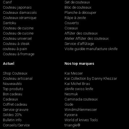
Canif
Set de couteaux
Couteau japonais
Bloc de couteaux
Couteaux damassés
Planche à découper
Couteaux céramique
Râpe à zeste
Santoku
Couverts
Couteau de cuisine
Ciseaux
Couteau de cuisine
Affûter des couteaux
Couteau universel
Atelier Affûter des couteaux
Couteau à steak
Service d’affûtage
couteau à pain
Visite guidée manufacture sknife
Couteau à fromage
Actuel
Nos top marques
Shop Couteaux
Kai Messer
Couteau artisanal
Kai Collection by Danny Khezzar
Nouveautés
Kai Michel Bras
Top produits
sknife swiss knife
Bon cadeau
Nesmuk
Cadeaux
Caminada couteaux
Coffret cadeau
Güde
Service gravure
Windmühlenmesser
Soldes 20%
Kyocera
Bulletin info
World of knives Tools
Conseils/Service
triangle®