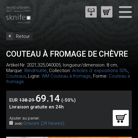
Retour
COUTEAU À FROMAGE DE CHÈVRE
Artikel-Nr:
2021,325,040005
, longueur/dimension: 8 cm,
Marque:
Windmühle
, Collection:
Articles d' expositions 50%
,
Couteaux
, Ligne:
WM Couteau à fromage
, Forme:
Couteau à
fromage
69.14
EUR
138.29
(-50%)
Livraison gratuite en 24h
Ajouter au panier:
Gravure (24 heures)
avec