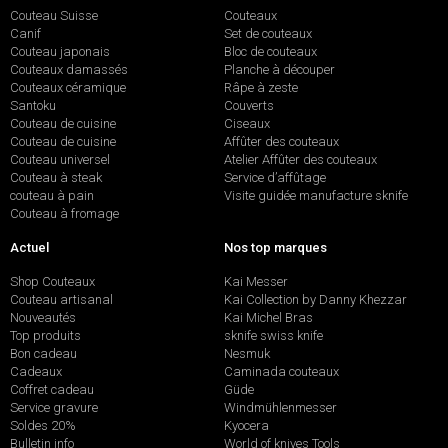
Couteau Suisse
Couteaux
Canif
Set de couteaux
Couteau japonais
Bloc de couteaux
Couteaux damassés
Planche à découper
Couteaux céramique
Râpe à zeste
Santoku
Couverts
Couteau de cuisine
Ciseaux
Couteau de cuisine
Affûter des couteaux
Couteau universel
Atelier Affûter des couteaux
Couteau à steak
Service d’affûtage
couteau à pain
Visite guidée manufacture sknife
Couteau à fromage
Actuel
Nos top marques
Shop Couteaux
Kai Messer
Couteau artisanal
Kai Collection by Danny Khezzar
Nouveautés
Kai Michel Bras
Top produits
sknife swiss knife
Bon cadeau
Nesmuk
Cadeaux
Caminada couteaux
Coffret cadeau
Güde
Service gravure
Windmühlenmesser
Soldes 20%
Kyocera
Bulletin info
World of knives Tools