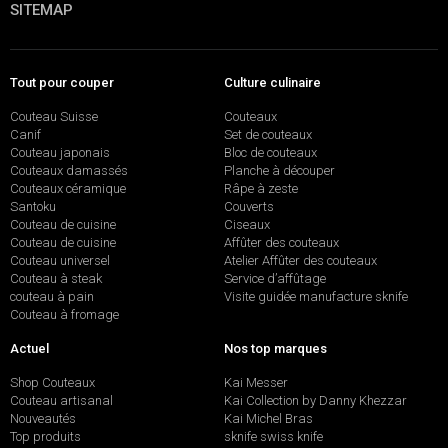
SITEMAP
Tout pour couper
Culture culinaire
Couteau Suisse
Couteaux
Canif
Set de couteaux
Couteau japonais
Bloc de couteaux
Couteaux damassés
Planche à découper
Couteaux céramique
Râpe à zeste
Santoku
Couverts
Couteau de cuisine
Ciseaux
Couteau de cuisine
Affûter des couteaux
Couteau universel
Atelier Affûter des couteaux
Couteau à steak
Service d’affûtage
couteau à pain
Visite guidée manufacture sknife
Couteau à fromage
Actuel
Nos top marques
Shop Couteaux
Kai Messer
Couteau artisanal
Kai Collection by Danny Khezzar
Nouveautés
Kai Michel Bras
Top produits
sknife swiss knife