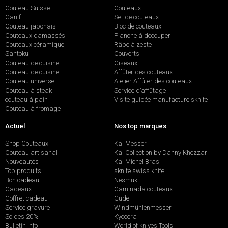
Couteau Suisse
Couteaux
Canif
Set de couteaux
Couteau japonais
Bloc de couteaux
Couteaux damassés
Planche à découper
Couteaux céramique
Râpe à zeste
Santoku
Couverts
Couteau de cuisine
Ciseaux
Couteau de cuisine
Affûter des couteaux
Couteau universel
Atelier Affûter des couteaux
Couteau à steak
Service d’affûtage
couteau à pain
Visite guidée manufacture sknife
Couteau à fromage
Actuel
Nos top marques
Shop Couteaux
Kai Messer
Couteau artisanal
Kai Collection by Danny Khezzar
Nouveautés
Kai Michel Bras
Top produits
sknife swiss knife
Bon cadeau
Nesmuk
Cadeaux
Caminada couteaux
Coffret cadeau
Güde
Service gravure
Windmühlenmesser
Soldes 20%
Kyocera
Bulletin info
World of knives Tools