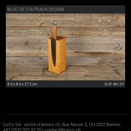
BLOC DE COUTEAUX DESIGN
8.9 x 8.9 x 27.5 cm
EUR 481.35
CeCo SA - world-of-knives.ch, Rue Neuve 5, CH-2502 Bienne,
+41 (0)32 322 97 55 |
contact@ceco.ch