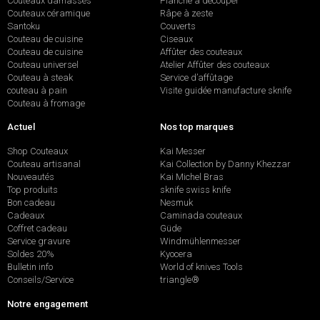
Couteaux damassés
Planche à découper
Couteaux céramique
Râpe à zeste
Santoku
Couverts
Couteau de cuisine
Ciseaux
Couteau de cuisine
Affûter des couteaux
Couteau universel
Atelier Affûter des couteaux
Couteau à steak
Service d’affûtage
couteau à pain
Visite guidée manufacture sknife
Couteau à fromage
Actuel
Nos top marques
Shop Couteaux
Kai Messer
Couteau artisanal
Kai Collection by Danny Khezzar
Nouveautés
Kai Michel Bras
Top produits
sknife swiss knife
Bon cadeau
Nesmuk
Cadeaux
Caminada couteaux
Coffret cadeau
Güde
Service gravure
Windmühlenmesser
Soldes 20%
Kyocera
Bulletin info
World of knives Tools
Conseils/Service
triangle®
Notre engagement