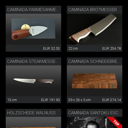
CAMINADA BROTMESSER
CAMINADA PARMESANMESSER
EUR 52.53
22 cm
EUR 234.78
CAMINADA STEAKMESSER ESCHE
CAMINADA SCHNEIDEBRETT WALNUSS
13 cm
EUR 191.90
39 x 26 x 5 cm
EUR 374.14
HOLZSCHEIDE WALNUSS
CAMINADA SANTOKU ESCHE