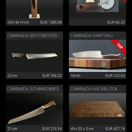
29x14x14 cm
EUR 1285.38
EUR 63.25
CAMINADA SANTOKU
CAMINADA BROTMESSER ESCHE
22 cm
EUR 256.22
18 cm
EUR 213.34
CAMINADA HACKBLOCK
CAMINADA SCHINKENMESSER
21 cm
EUR 213.34
49 x 33 x 5 cm
EUR 427.74