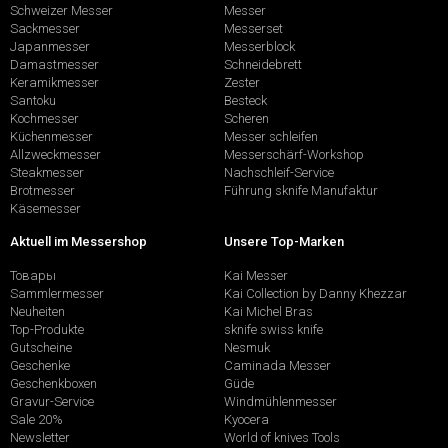
Schweizer Messer
Messer
Sackmesser
Messerset
Japanmesser
Messerblock
Damastmesser
Schneidebrett
Keramikmesser
Zester
Santoku
Besteck
Kochmesser
Scheren
Küchenmesser
Messer schleifen
Allzweckmesser
Messerschärf-Workshop
Steakmesser
Nachschleif-Service
Brotmesser
Führung sknife Manufaktur
Käsemesser
Aktuell im Messershop
Unsere Top-Marken
Товары
Kai Messer
Sammlermesser
Kai Collection by Danny Khezzar
Neuheiten
Kai Michel Bras
Top-Produkte
sknife swiss knife
Gutscheine
Nesmuk
Geschenke
Caminada Messer
Geschenkboxen
Güde
Gravur-Service
Windmühlenmesser
Sale 20%
Kyocera
Newsletter
World of knives Tools