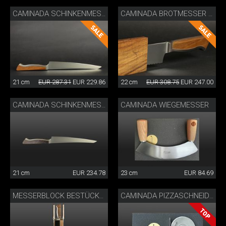
CAMINADA SCHINKENMESSER MIT HOLZSCHEIDE
CAMINADA BROTMESSER MIT HOLZSCHEIDE
21 cm
EUR 287.31
EUR 229.86
22 cm
EUR 308.75
EUR 247.00
CAMINADA WIEGEMESSER
CAMINADA SCHINKENMESSER ESCHE
21 cm
EUR 234.78
23 cm
EUR 84.69
MESSERBLOCK BESTÜCKT CAMINADA
CAMINADA PIZZASCHNEIDER