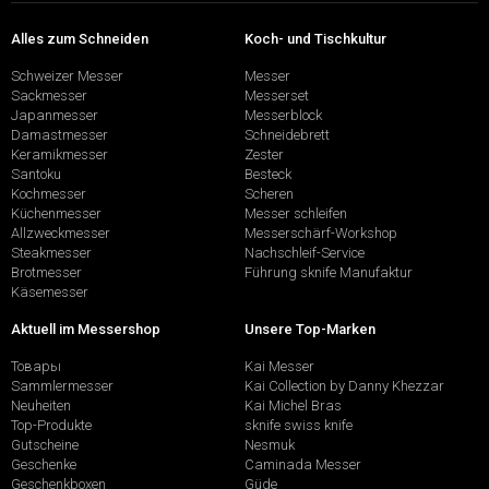
Alles zum Schneiden
Koch- und Tischkultur
Schweizer Messer
Messer
Sackmesser
Messerset
Japanmesser
Messerblock
Damastmesser
Schneidebrett
Keramikmesser
Zester
Santoku
Besteck
Kochmesser
Scheren
Küchenmesser
Messer schleifen
Allzweckmesser
Messerschärf-Workshop
Steakmesser
Nachschleif-Service
Brotmesser
Führung sknife Manufaktur
Käsemesser
Aktuell im Messershop
Unsere Top-Marken
Товары
Kai Messer
Sammlermesser
Kai Collection by Danny Khezzar
Neuheiten
Kai Michel Bras
Top-Produkte
sknife swiss knife
Gutscheine
Nesmuk
Geschenke
Caminada Messer
Geschenkboxen
Güde