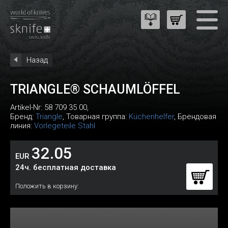
Назад
TRIANGLE® SCHAUMLÖFFEL
Artikel-Nr:
58 709 35 00
,
Бренд:
Triangle
, Товарная группа:
Küchenhelfer
, Брендовая
линия:
Vorlegeteile Stahl
32.05
EUR
24ч. бесплатная доставка
Положить в корзину: