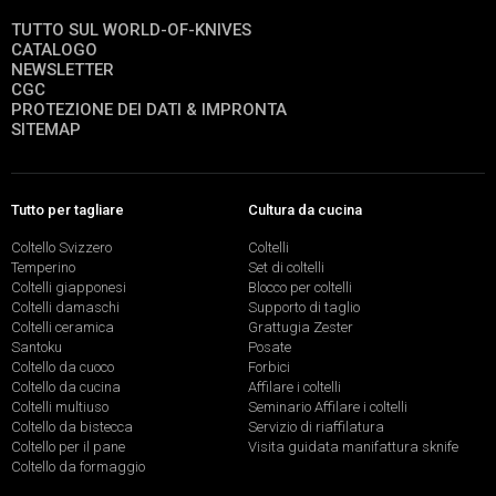
TUTTO SUL WORLD-OF-KNIVES
CATALOGO
NEWSLETTER
CGC
PROTEZIONE DEI DATI & IMPRONTA
SITEMAP
Tutto per tagliare
Cultura da cucina
Coltello Svizzero
Coltelli
Temperino
Set di coltelli
Coltelli giapponesi
Blocco per coltelli
Coltelli damaschi
Supporto di taglio
Coltelli ceramica
Grattugia Zester
Santoku
Posate
Coltello da cuoco
Forbici
Coltello da cucina
Affilare i coltelli
Coltelli multiuso
Seminario Affilare i coltelli
Coltello da bistecca
Servizio di riaffilatura
Coltello per il pane
Visita guidata manifattura sknife
Coltello da formaggio